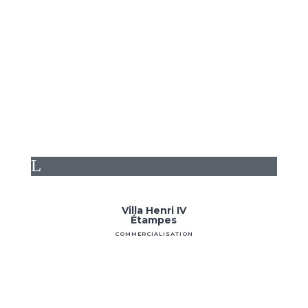
Nous contacter
L
L
Villa Henri IV
Étampes
COMMERCIALISATION