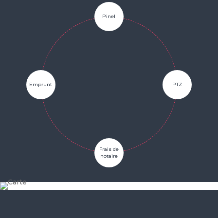
Pinel
Emprunt
PTZ
Frais de
notaire