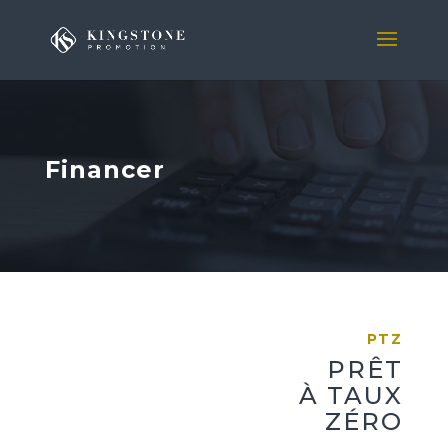
Financer
PTZ
PRÊT
À TAUX
ZÉRO